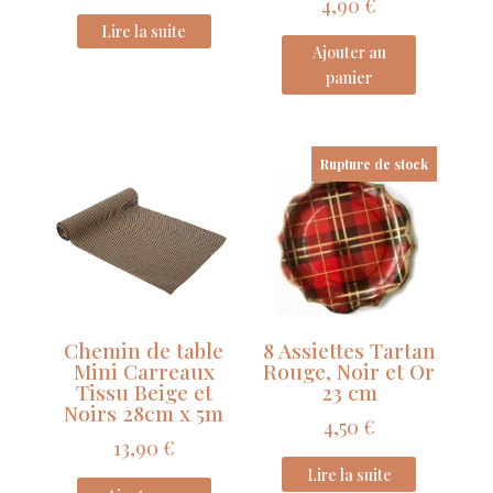
4,90
€
33
Lire la suite
cm
Ajouter au
panier
Rupture de stock
Chemin de table
8 Assiettes Tartan
Mini Carreaux
Rouge, Noir et Or
Tissu Beige et
23 cm
Noirs 28cm x 5m
4,50
€
13,90
€
Lire la suite