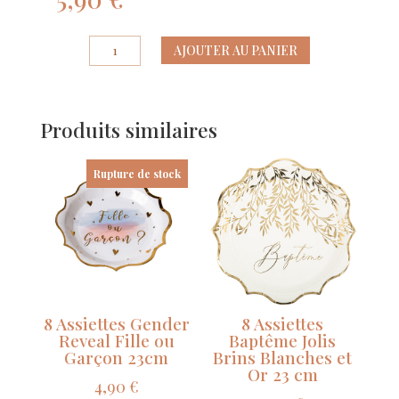
quantité
AJOUTER AU PANIER
de
16
Serviettes
Produits similaires
Gender
Reveal
Fille
Rupture de stock
ou
Garçon
Blanc,
rose,
bleu
et
or
8 Assiettes Gender
8 Assiettes
3
Reveal Fille ou
Baptême Jolis
Plis
Garçon 23cm
Brins Blanches et
Or 23 cm
33
4,90
€
x