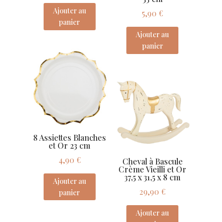
Ajouter au
5,90
€
panier
Ajouter au
panier
8 Assiettes Blanches
et Or 23 cm
4,90
€
Cheval à Bascule
Crème Vieilli et Or
37,5 x 31,5 x 8 cm
Ajouter au
29,90
€
panier
Ajouter au