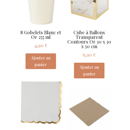
8 Gobelets Blanc et
Cube à Ballons
Or 255 ml
Transparent
Contours Or 30 x 30
4,90
€
x 30 cm
6,90
€
Ajouter au
panier
Ajouter au
panier