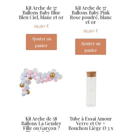
Kit Arche de 57
Kit Arche de 57
Ballons Baby Blue
Ballons Baby Pink
Bleu Ciel, blanc et or
Rose poudré, blanc
et or
19,90
€
19,90
€
Ajouter au
Ajouter au
panier
panier
Kit Arche de 58
Tube à Essai Amour
Ballons La Gender
Verre et Or +
Fille ou Garçon ?
Bouchon Liège Ø 3 x