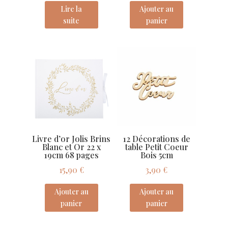
Lire la
Ajouter au
suite
panier
Livre d’or Jolis Brins
12 Décorations de
Blanc et Or 22 x
table Petit Coeur
19cm 68 pages
Bois 5cm
15,90
€
3,90
€
Ajouter au
Ajouter au
panier
panier