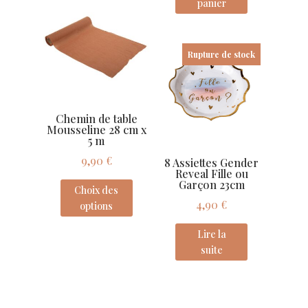
panier
Rupture de stock
Chemin de table
Mousseline 28 cm x
5 m
9,90
€
8 Assiettes Gender
Reveal Fille ou
Garçon 23cm
Choix des
4,90
€
options
Lire la
suite