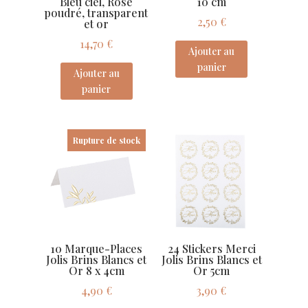
Bleu ciel, Rose
10 cm
poudré, transparent
2,50
€
et or
14,70
€
Ajouter au
panier
Ajouter au
panier
Rupture de stock
10 Marque-Places
24 Stickers Merci
Jolis Brins Blancs et
Jolis Brins Blancs et
Or 8 x 4cm
Or 5cm
4,90
€
3,90
€