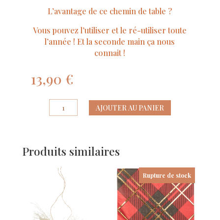
L’avantage de ce chemin de table ?
Vous pouvez l’utiliser et le ré-utiliser toute
l’année ! Et la seconde main ça nous
connait !
13,90
€
quantité
AJOUTER AU PANIER
de
Chemin
de
Produits similaires
table
Mini
Carreaux
Rupture de stock
Tissu
Beige
et
Noirs