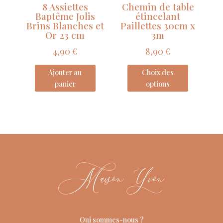
8 Assiettes
Chemin de table
Baptême Jolis
étincelant
Brins Blanches et
Paillettes 30cm x
Or 23 cm
3m
4,90
€
8,90
€
Ajouter au
Choix des
panier
options
Maison Yvon
Qui sommes-nous ?