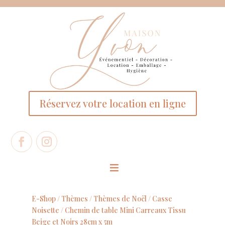
Panneau de gestion des cookies
Réservez votre location en ligne
E-Shop /
Thèmes
/
Thèmes de Noël
/
Casse
Noisette
/ Chemin de table Mini Carreaux Tissu
Beige et Noirs 28cm x 5m