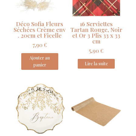
28cm
x
5m
Déco Sofia Fleurs
16 Serviettes
Séchées Crème env
Tartan Rouge, Noir
. 20cm et Ficelle
et Or 3 Plis 33 x 33
cm
7,90
€
5,90
€
Ajouter au
Lire la suite
panier