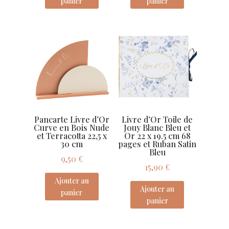
panier
panier
Pancarte Livre d’Or
Livre d’Or Toile de
Curve en Bois Nude
Jouy Blanc Bleu et
et Terracotta 22,5 x
Or 22 x 19.5 cm 68
30 cm
pages et Ruban Satin
Bleu
9,50
€
15,90
€
Ajouter au
Ajouter au
panier
panier