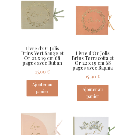
Livre d’Or Jolis
Brins Vert Sauge et
Livre d’Or Jolis
Or 22 x 19 cm 68
Brins Terracotta et
pages avec Ruban
Or 22 x 19 cm 68
pages avec Raphia
15,90
€
15,90
€
Ajouter au
Ajouter au
panier
panier