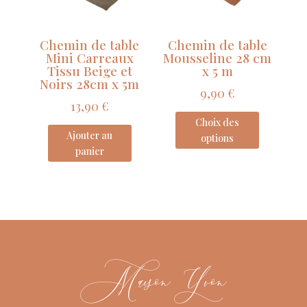
Chemin de table
Chemin de table
Mini Carreaux
Mousseline 28 cm
Tissu Beige et
x 5 m
Noirs 28cm x 5m
9,90
€
13,90
€
Choix des
Ajouter au
options
panier
Maison Yvon