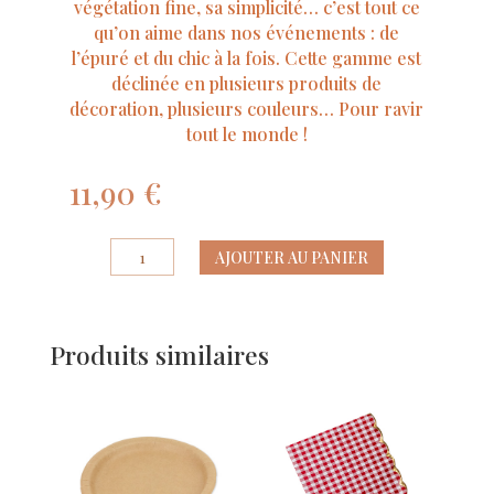
végétation fine, sa simplicité… c’est tout ce
qu’on aime dans nos événements : de
l’épuré et du chic à la fois. Cette gamme est
déclinée en plusieurs produits de
décoration, plusieurs couleurs… Pour ravir
tout le monde !
11,90
€
quantité
AJOUTER AU PANIER
de
Urne
Merci
Produits similaires
Jolis
Brins
Vert
Sauge
et
Or