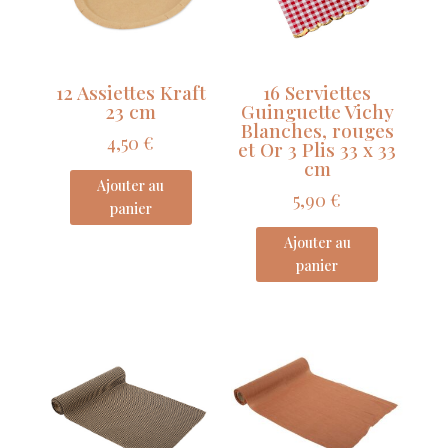
21
x
25
cm
12 Assiettes Kraft
16 Serviettes
23 cm
Guinguette Vichy
Blanches, rouges
4,50
€
et Or 3 Plis 33 x 33
cm
Ajouter au
5,90
€
panier
Ajouter au
panier