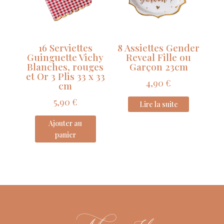
16 Serviettes
8 Assiettes Gender
Guinguette Vichy
Reveal Fille ou
Blanches, rouges
Garçon 23cm
et Or 3 Plis 33 x 33
4,90
€
cm
5,90
€
Lire la suite
Ajouter au
panier