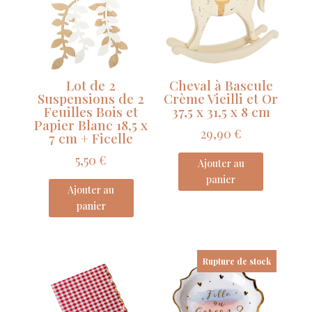
Or
22
x
19
cm
Lot de 2
Cheval à Bascule
68
Suspensions de 2
Crème Vieilli et Or
pages
Feuilles Bois et
37,5 x 31,5 x 8 cm
Papier Blanc 18,5 x
avec
29,90
€
7 cm + Ficelle
Ruban
5,50
€
Ajouter au
panier
Ajouter au
panier
Rupture de stock