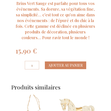
Brins Vert Sauge est parfaite pour tous vos
événements. Sa dorure, sa végétation fine,
sa simplicité… c’est tout ce qu’on aime dans
nos événements : de l’épuré et du chic à la
fois. Cette gamme est déclinée en plusieurs
produits de décoration, plusieurs
couleurs… Pour ravir tout le monde !
15,90
€
quantité
AJOUTER AU PANIER
de
Livre
d'Or
Produits similaires
Jolis
Brins
Vert
Sauge
et