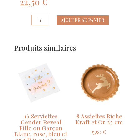
22,50
€
quantité
AJOUTER AU PANIER
de
Kit
Arche
Produits similaires
de
80
Ballons
Rouge,
Blanc
et
Or
16 Serviettes
8 Assiettes Biche
Gender Reveal
Kraft et Or 23 cm
Fille ou Garçon
5,50
€
Blanc, rose, bleu et
or 3 Plis 33 x 33 cm