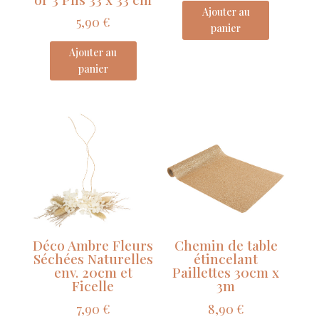
Ajouter au
5,90
€
panier
Ajouter au
panier
Déco Ambre Fleurs
Chemin de table
Séchées Naturelles
étincelant
env. 20cm et
Paillettes 30cm x
Ficelle
3m
7,90
€
8,90
€