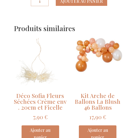
AJOUTER AU PANIER
de
Bougie
Chiffre
Produits similaires
0
Graphique
Or
7
Cm
Sur
Pic
Déco Sofia Fleurs
Kit Arche de
Séchées Crème env
Ballons La Blush
. 20cm et Ficelle
46 Ballons
7,90
€
17,90
€
Ajouter au
Ajouter au
panier
panier