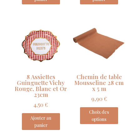
8 Assiettes
Chemin de table
Guinguette Vichy
Mousseline 28 cm
Rouge, Blanc et Or
x 5 m
23cm
9,90
€
4,50
€
Choix des
Ajouter au
options
panier