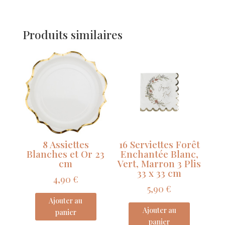
5
Ballons
Produits similaires
18
Or
Métallisé
Et
Blanc
30cm
8 Assiettes
16 Serviettes Forêt
Blanches et Or 23
Enchantée Blanc,
cm
Vert, Marron 3 Plis
33 x 33 cm
4,90
€
5,90
€
Ajouter au
Ajouter au
panier
panier