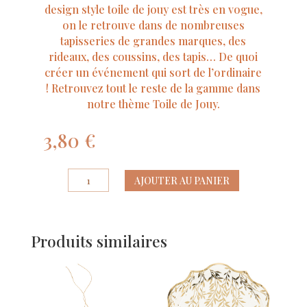
design style toile de jouy est très en vogue,
on le retrouve dans de nombreuses
tapisseries de grandes marques, des
rideaux, des coussins, des tapis… De quoi
créer un événement qui sort de l’ordinaire
! Retrouvez tout le reste de la gamme dans
notre thème Toile de Jouy.
3,80
€
quantité
AJOUTER AU PANIER
de
10
Marque-
Produits similaires
Places
Toile
de
Jouy
Blanc,