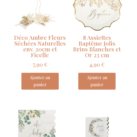
Bleu
et
Or
8
x
Déco Ambre Fleurs
8 Assiettes
4
Séchées Naturelles
Baptême Jolis
cm
env. 20cm et
Brins Blanches et
Ficelle
Or 23 cm
7,90
€
4,90
€
Ajouter au
Ajouter au
panier
panier