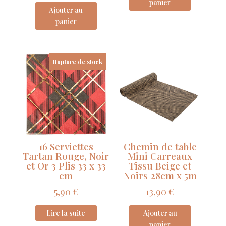
panier
Ajouter au
panier
Rupture de stock
16 Serviettes
Chemin de table
Tartan Rouge, Noir
Mini Carreaux
et Or 3 Plis 33 x 33
Tissu Beige et
cm
Noirs 28cm x 5m
5,90
€
13,90
€
Lire la suite
Ajouter au
panier