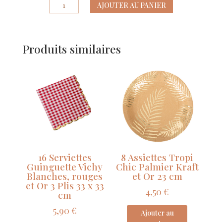
quantité
AJOUTER AU PANIER
de
Ruban
Effiloché
Produits similaires
Merci
Mousseline
de
Soie
Camel
et
Blanc
4cm
x
3m
16 Serviettes
8 Assiettes Tropi
Guinguette Vichy
Chic Palmier Kraft
Blanches, rouges
et Or 23 cm
et Or 3 Plis 33 x 33
4,50
€
cm
5,90
€
Ajouter au