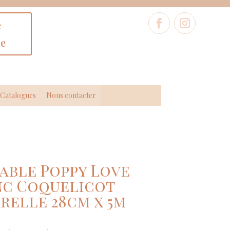
e
ne
Catalogues
Nous contacter
able Poppy Love
nc Coquelicot
relle 28cm x 5m