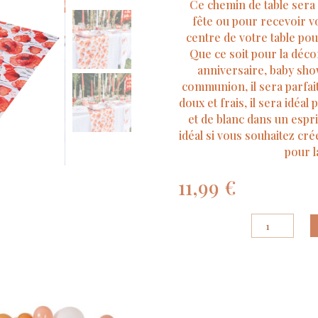
Ce chemin de table sera 
fête ou pour recevoir vo
centre de votre table pou
Que ce soit pour la déco
anniversaire, baby sh
communion, il sera parfait 
doux et frais, il sera idéa
et de blanc dans un esprit
idéal si vous souhaitez cré
pour l
11,99
€
quantité
de
Chemin
de
table
Poppy