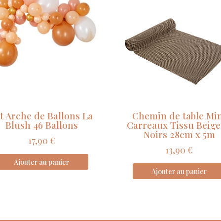
Love
Tissu
Blanc
Coquelicot
Rouge
Aquarelle
28cm
x
5m
t Arche de Ballons La
Chemin de table Mi
Blush 46 Ballons
Carreaux Tissu Beige
Noirs 28cm x 5m
17,90
€
13,90
€
Ajouter au panier
Ajouter au panier