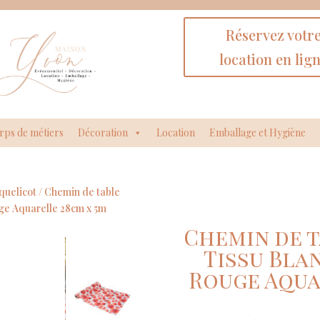
Réservez votr
location en lig
rps de métiers
Décoration
Location
Emballage et Hygiène
quelicot
/ Chemin de table
ge Aquarelle 28cm x 5m
Chemin de t
Tissu Bla
Rouge Aqua