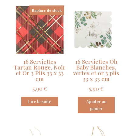
Graphique
Or
Rupture de stock
7
Cm
Sur
Pic
16 Serviettes
16 Serviettes Oh
Tartan Rouge, Noir
Baby Blanches,
et Or 3 Plis 33 x 33
vertes et or 3 plis
cm
33 x 33 cm
5,90
€
5,90
€
Lire la suite
Ajouter au
panier