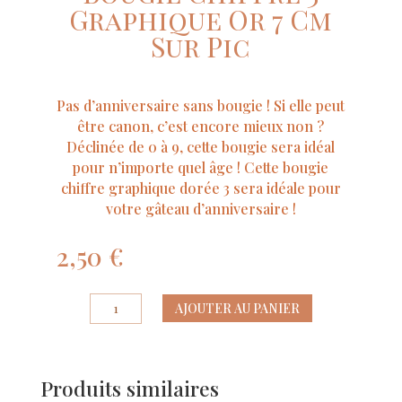
Graphique Or 7 Cm
Sur Pic
Pas d’anniversaire sans bougie ! Si elle peut
être canon, c’est encore mieux non ?
Déclinée de 0 à 9, cette bougie sera idéal
pour n’importe quel âge ! Cette bougie
chiffre graphique dorée 3 sera idéale pour
votre gâteau d’anniversaire !
2,50
€
quantité
AJOUTER AU PANIER
de
Bougie
Chiffre
Produits similaires
3