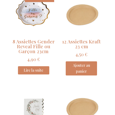
de
Coton
et
Or
255ml
8 Assiettes Gender
12 Assiettes Kraft
Reveal Fille ou
23 cm
Garçon 23cm
4,50
€
4,90
€
Ajouter au
Lire la suite
panier