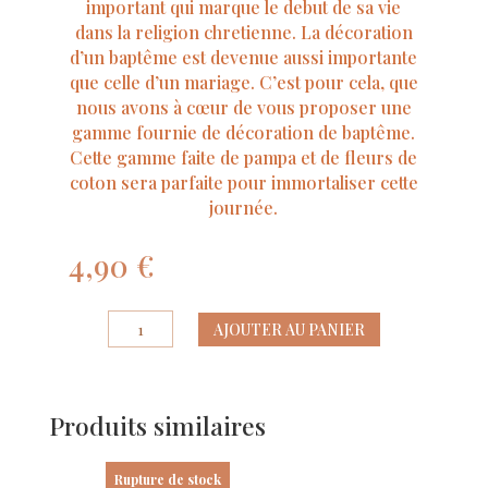
important qui marque le debut de sa vie
dans la religion chretienne. La décoration
d’un baptême est devenue aussi importante
que celle d’un mariage. C’est pour cela, que
nous avons à cœur de vous proposer une
gamme fournie de décoration de baptême.
Cette gamme faite de pampa et de fleurs de
coton sera parfaite pour immortaliser cette
journée.
4,90
€
quantité
AJOUTER AU PANIER
de
8
Gobelets
Produits similaires
Bapteme
Pampas
Fleurs
Rupture de stock