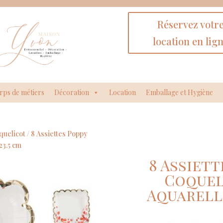
Réservez votr
location en lig
rps de métiers
Décoration
Location
Emballage et Hygiène
quelicot
/ 8 Assiettes Poppy
23.5 cm
8 Assiett
Coquel
Aquarelle