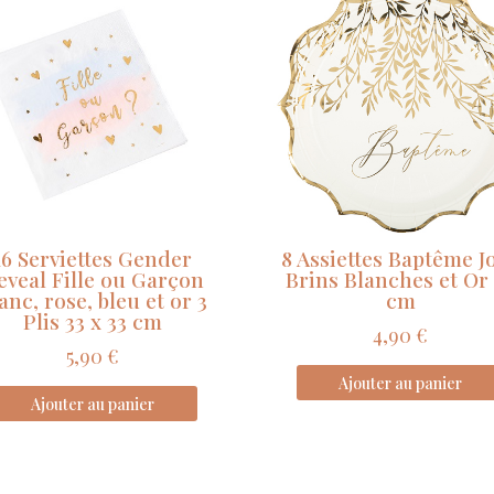
Coquelicot
Rouge
Aquarelle
et
Or
23.5
cm
16 Serviettes Gender
8 Assiettes Baptême Jo
eveal Fille ou Garçon
Brins Blanches et Or
anc, rose, bleu et or 3
cm
Plis 33 x 33 cm
4,90
€
5,90
€
Ajouter au panier
Ajouter au panier