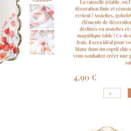
La vaisselle jetable, ou
décoration finie et réuss
revient ! Assiettes, gobel
éléments de décoration
déclinés en assiettes et
magnifique table ! Ce desi
frais, il sera idéal pour 
blanc dans un esprit chic e
vous souhaitez créer une p’
sa
4,90
€
quantité
de
8
Assiettes
Poppy
Love