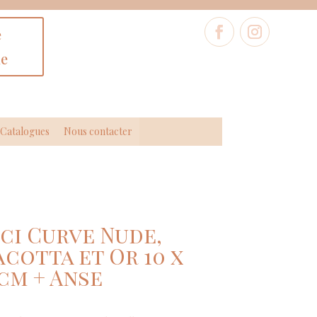
e
ne
Catalogues
Nous contacter
ci Curve Nude,
cotta et Or 10 x
7 cm + Anse