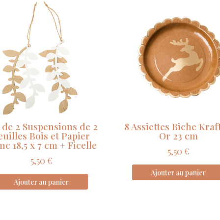
Curve
Nude,
Blush,
Terracotta
et
Or
10
x
11
x
7
 de 2 Suspensions de 2
8 Assiettes Biche Kraf
cm
euilles Bois et Papier
Or 23 cm
+
nc 18,5 x 7 cm + Ficelle
Anse
5,50
€
5,50
€
Ajouter au panier
Ajouter au panier