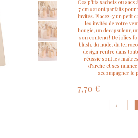
Ces p’tits sachets ou sacs à
7 cm seront parfaits pour
invités. Placez-y un petit 
les invités de votre ve
bougie, un decapsuleur, 
son contenu ! De jolies fo
blush, du nude, du terraco
design rentre dans toute
réussie sont les maîtr
d’arche et ses nuance
accompagner le pl
7,70
€
quantité
de
6
Sacs
Merci