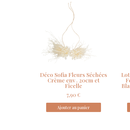
Déco Sofia Fleurs Séchées
Lot
Crème env . 20cm et
F
Ficelle
Bla
7,90
€
Ajouter au panier