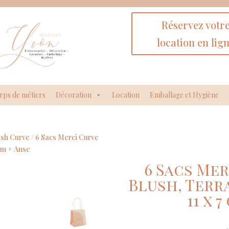
Réservez votr
location en lig
rps de métiers
Décoration
Location
Emballage et Hygiène
ush Curve
/ 6 Sacs Merci Curve
 cm + Anse
6 Sacs Mer
Blush, Terra
11 x 