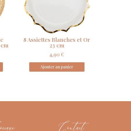
ic
8 Assiettes Blanches et Or
3 cm
23 cm
4,90
€
Ajouter au panier
iaux
Contact