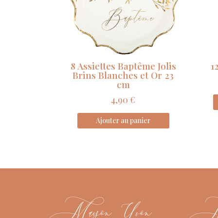
8 Assiettes Baptême Jolis
1
Brins Blanches et Or 23
cm
4,90
€
Ajouter au panier
Maison Yvon
Men