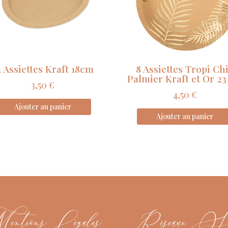
cm
2 Assiettes Kraft 18cm
8 Assiettes Tropi Ch
Palmier Kraft et Or 2
3,50
€
4,50
€
Ajouter au panier
Ajouter au panier
tions Légales
Réseaux Soc