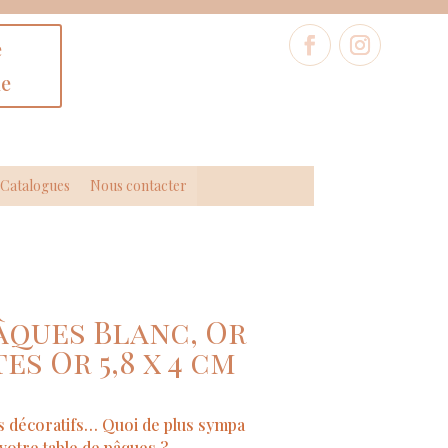
e
ne
Catalogues
Nous contacter
âques Blanc, Or
es Or 5,8 x 4 cm
es décoratifs… Quoi de plus sympa
votre table de pâques ?