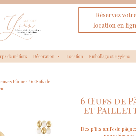
Réservez votr
location en lig
rps de métiers
Décoration
Location
Emballage et Hygiène
yeuses Pâques
/ 6 Œufs de
 cm
6 Œufs de P
et Paillett
Des p’tits œufs de pâqu
pour décorer 