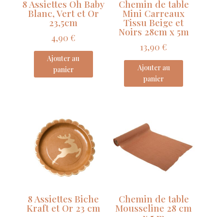
8 Assiettes Oh Baby
Chemin de table
x
Blanc, Vert et Or
Mini Carreaux
5
23,5cm
Tissu Beige et
Noirs 28cm x 5m
x
4,90
€
2,5cm
13,90
€
Ajouter au
Ajouter au
panier
panier
8 Assiettes Biche
Chemin de table
Kraft et Or 23 cm
Mousseline 28 cm