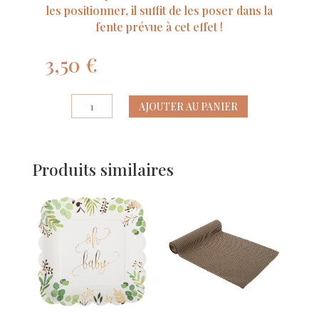
les positionner, il suffit de les poser dans la
fente prévue à cet effet !
3,50
€
quantité
AJOUTER AU PANIER
de
3
Supports
Produits similaires
pour
Marque-
Places
en
Bois
Moka
Coffee
et
Naturel
1.8