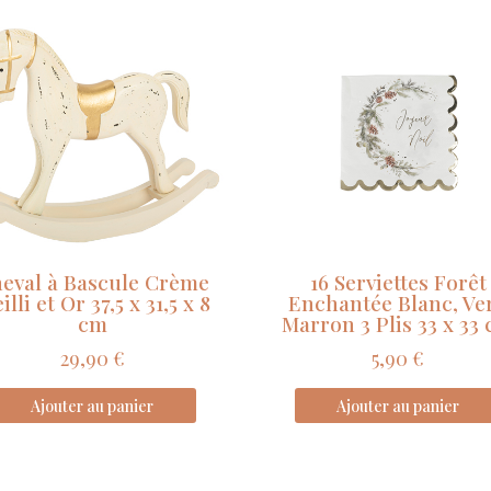
Vie
est
Belle
Curve
Nude
Blush
et
Or
32
x
23.7
eval à Bascule Crème
16 Serviettes Forêt
cm
illi et Or 37,5 x 31,5 x 8
Enchantée Blanc, Ver
3
cm
Marron 3 Plis 33 x 33
Plis
29,90
€
5,90
€
Ajouter au panier
Ajouter au panier