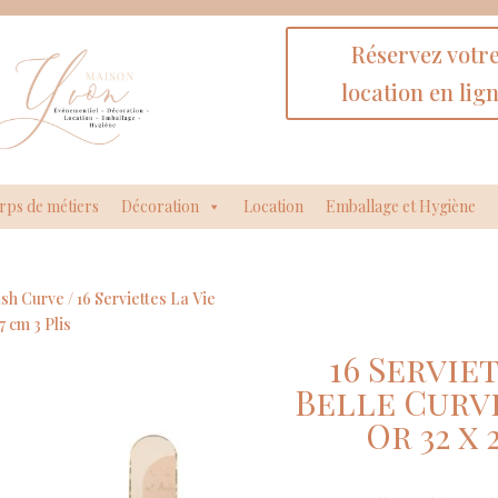
Réservez votr
location en lig
rps de métiers
Décoration
Location
Emballage et Hygiène
ush Curve
/ 16 Serviettes La Vie
7 cm 3 Plis
16 Servie
Belle Curv
Or 32 x 