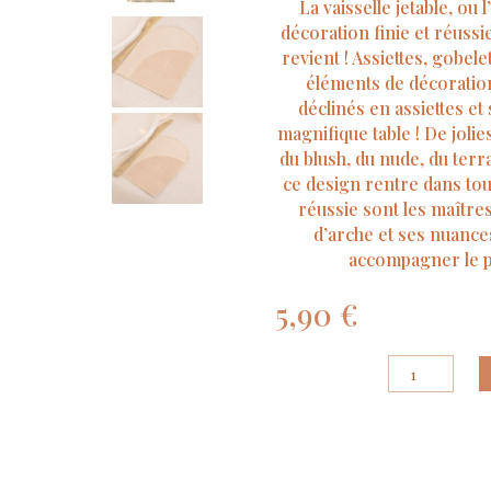
La vaisselle jetable, ou
décoration finie et réuss
revient ! Assiettes, gobel
éléments de décoration
déclinés en assiettes et
magnifique table ! De jolie
du blush, du nude, du terr
ce design rentre dans tout
réussie sont les maîtr
d’arche et ses nuance
accompagner le pl
5,90
€
quantité
de
16
Serviettes
La