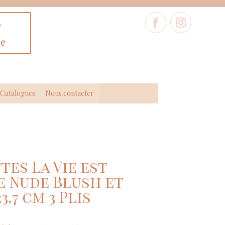
e
ne
Catalogues
Nous contacter
ttes La Vie est
e Nude Blush et
23.7 cm 3 Plis