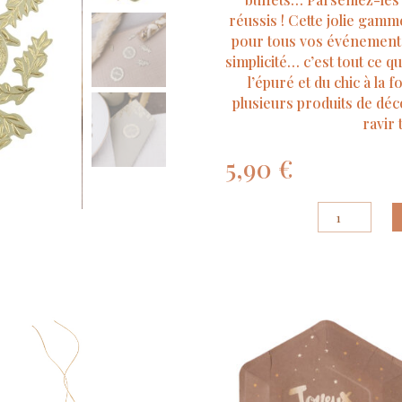
réussis ! Cette jolie gamme
pour tous vos événements.
simplicité… c’est tout ce 
l’épuré et du chic à la 
plusieurs produits de dé
ravir 
5,90
€
quantité
de
100
Confettis
Jolis
Brins
Vert
Sauge
et
Or