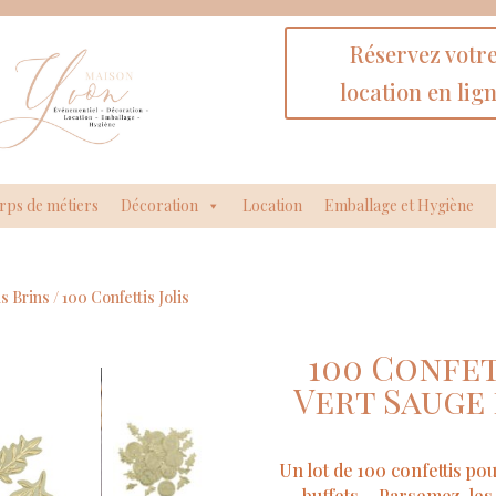
Réservez votr
location en lig
rps de métiers
Décoration
Location
Emballage et Hygiène
is Brins
/ 100 Confettis Jolis
100 Confet
Vert Sauge 
Un lot de 100 confettis po
buffets… Parsemez-les 