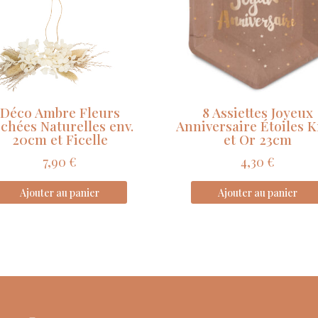
De
2
à
5
cm
Déco Ambre Fleurs
8 Assiettes Joyeux
chées Naturelles env.
Anniversaire Étoiles K
20cm et Ficelle
et Or 23cm
7,90
€
4,30
€
Ajouter au panier
Ajouter au panier