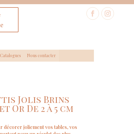
e
ne
Catalogues
Nous contacter
tis Jolis Brins
et Or De 2 à 5 cm
ur décorer joliement vos tables, vos
partout pour un résulat des plus