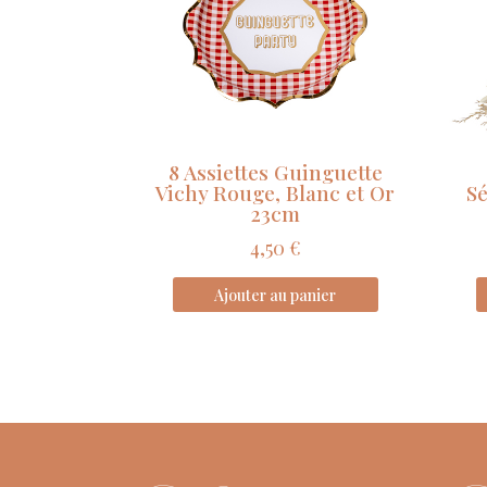
8 Assiettes Guinguette
Vichy Rouge, Blanc et Or
Sé
23cm
4,50
€
Ajouter au panier