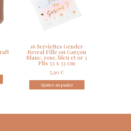
16 Serviettes Gender
raft
Reveal Fille ou Garçon
Blanc, rose, bleu et or 3
Plis 33 x 33 cm
5,90
€
Ajouter au panier