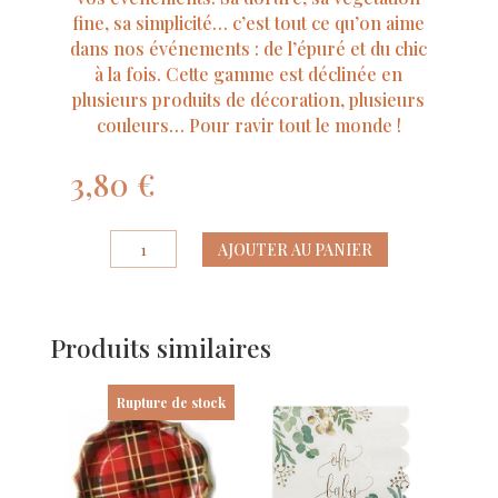
fine, sa simplicité… c’est tout ce qu’on aime
dans nos événements : de l’épuré et du chic
à la fois. Cette gamme est déclinée en
plusieurs produits de décoration, plusieurs
couleurs… Pour ravir tout le monde !
3,80
€
quantité
AJOUTER AU PANIER
de
10
Etiquettes
Produits similaires
Jolis
Brins
Vert
Rupture de stock
Sauge
et
Or
5