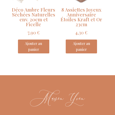
Déco Ambre Fleurs
8 Assiettes Joyeux
Séchées Naturelles
Anniversaire
env. 20cm et
Étoiles Kraft et Or
Ficelle
23cm
7,90
€
4,30
€
Ajouter au
Ajouter au
panier
panier
Maison Yvon