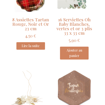
x
2
cm
8 Assiettes Tartan
16 Serviettes Oh
avec
Rouge, Noir et Or
Baby Blanches,
Ruban
23 cm
vertes et or 3 plis
33 x 33 cm
Satin
4,50
€
Vert
5,90
€
Sauge
Lire la suite
Ajouter au
panier