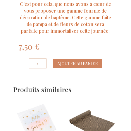
C’est pour cela, que nous avons à cœur de
vous proposer une gamme fournie de
décoration de baptême. Cette gamme faite
de pampa et de fleurs de coton sera
parfaite pour immortaliser cette journée.
7,50
€
quantité
AJOUTER AU PANIER
de
10
Contenants
Produits similaires
Bapteme
Pampas
Fleurs
de
Coton
et
Or