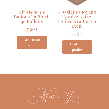
Kit Arche de
8 Assiettes Joyeux
Ballons La Blush
Anniversaire
46 Ballons
Étoiles Kraft et Or
23cm
17,90
€
4,30
€
Ajouter au
Ajouter au
panier
panier
Maison Yvon