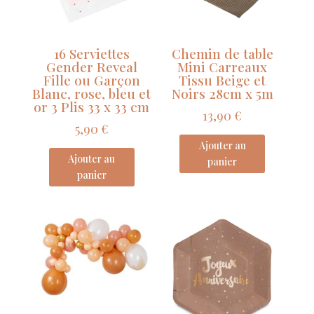
5
x
7
16 Serviettes
Chemin de table
cm
Gender Reveal
Mini Carreaux
Fille ou Garçon
Tissu Beige et
Blanc, rose, bleu et
Noirs 28cm x 5m
or 3 Plis 33 x 33 cm
13,90
€
5,90
€
Ajouter au
Ajouter au
panier
panier