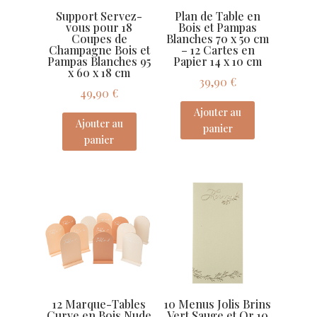
Support Servez-
Plan de Table en
vous pour 18
Bois et Pampas
Coupes de
Blanches 70 x 50 cm
Champagne Bois et
– 12 Cartes en
Pampas Blanches 95
Papier 14 x 10 cm
x 60 x 18 cm
39,90
€
49,90
€
Ajouter au
Ajouter au
panier
panier
12 Marque-Tables
10 Menus Jolis Brins
Curve en Bois Nude
Vert Sauge et Or 10